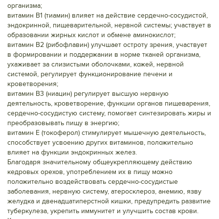
организма;
витамин В1 (тиамин) влияет на действие сердечно-сосудистой,
эндокринной, пищеварительной, нервной системы; участвует в
образовании жирных кислот и обмене аминокислот;
витамин В2 (рибофлавин) улучшает остроту зрения, участвует
в формировании и поддержании в норме тканей организма,
ухаживает за слизистыми оболочками, кожей, нервной
системой, регулирует функционирование печени и
кроветворения;
витамин В3 (ниацин) регулирует высшую нервную
деятельность, кроветворение, функции органов пищеварения,
сердечно-сосудистую систему, помогает синтезировать жиры и
преобразовывать пищу в энергию;
витамин Е (токоферол) стимулирует мышечную деятельность,
способствует усвоению других витаминов, положительно
влияет на функции эндокринных желез.
Благодаря значительному общеукрепляющему действию
кедровых орехов, употреблением их в пищу можно
положительно воздействовать сердечно-сосудистые
заболевания, нервную систему, атеросклероз, анемию, язву
желудка и двенадцатиперстной кишки, предупредить развитие
туберкулеза, укрепить иммунитет и улучшить состав крови.