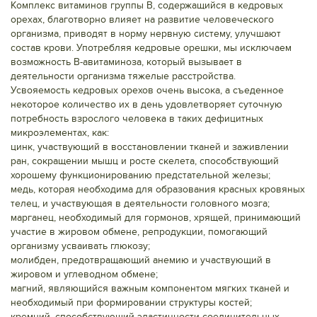
Комплекс витаминов группы В, содержащийся в кедровых
орехах, благотворно влияет на развитие человеческого
организма, приводят в норму нервную систему, улучшают
состав крови. Употребляя кедровые орешки, мы исключаем
возможность В-авитаминоза, который вызывает в
деятельности организма тяжелые расстройства.
Усвояемость кедровых орехов очень высока, а съеденное
некоторое количество их в день удовлетворяет суточную
потребность взрослого человека в таких дефицитных
микроэлементах, как:
цинк, участвующий в восстановлении тканей и заживлении
ран, сокращении мышц и росте скелета, способствующий
хорошему функционированию предстательной железы;
медь, которая необходима для образования красных кровяных
телец, и участвующая в деятельности головного мозга;
марганец, необходимый для гормонов, хрящей, принимающий
участие в жировом обмене, репродукции, помогающий
организму усваивать глюкозу;
молибден, предотвращающий анемию и участвующий в
жировом и углеводном обмене;
магний, являющийся важным компонентом мягких тканей и
необходимый при формировании структуры костей;
кремний, способствующий эластичности соединительных