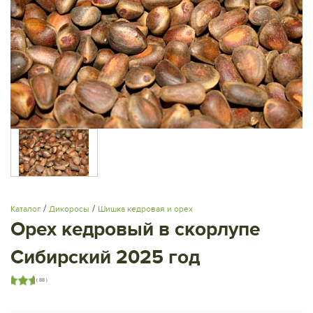
/
/
Каталог
Дикоросы
Шишка кедровая и орех
Орех кедровый в скорлупе
Сибирский 2025 год
( 88 )