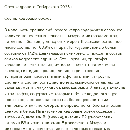
Орех кедрового Сибирского 2025 г
Состав кедровых орехов
В маленьком орешке сибирского кедра содержится огромное
количество полезных веществ – макро- и микроэлементов,
витаминов, белков, углеводов и жиров. Высококачественное
масло составляет 63,9% от ядра. Легкоусваиваемые белки
составляют 17,2%. Девятнадцать аминокислот входят в состав
белков кедрового ядрышка. Это – аргинин, триптофан,
изолецин и лецин, валин, метионин, лизин, глютаминовая
кислота, гистидин, пролин, глицин, серин, треонин,
аспарагиновая кислота, аланин, фенилаланин, тирозин,
цистеин и цистин. Большинство этих аминокислот являются
незаменимыми или условно незаменимыми. А лизин, метионин
и триптофан, содержание которых в белке кедрового ядра
повышено, и вовсе являются наиболее дефицитными
аминокислотами, по которым и определяется биологическая
ценность белка. Из витаминов кедровые орехи содержат:
витамин А, витамин В1 (тиамин), витамин В2 (рибофлавин),
витамин В3 (ниацин), витамин Е (токофенол). Макро- и
микроэлементы, содержащиеся в кедровых орехах: медь,