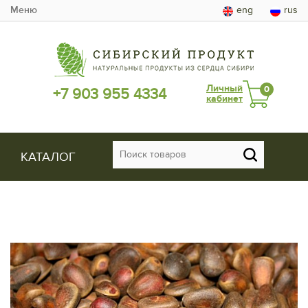
Меню
eng
rus
Личный
0
+7 903 955 4334
кабинет
КАТАЛОГ