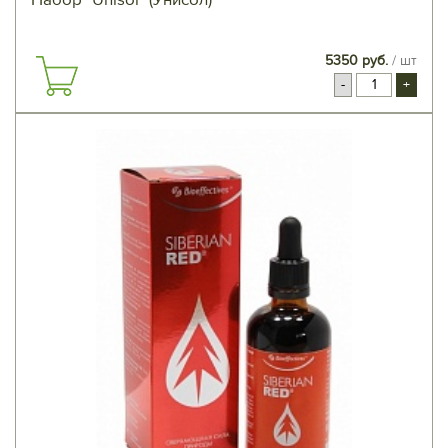
Набор "Unisol" (Унисол)
5350 руб.
/ шт
-
+