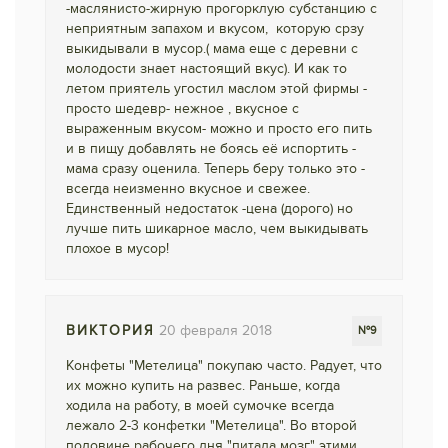
-маслянисто-жирную прогорклую субстанцию с
неприятным запахом и вкусом, которую срзу
выкидывали в мусор.( мама еще с деревни с
молодости знает настоящий вкус). И как то
летом приятель угостил маслом этой фирмы -
просто шедевр- нежное , вкусное с
выраженным вкусом- можно и просто его пить
и в пищу добавлять не боясь её испортить -
мама сразу оценила. Теперь беру только это -
всегда неизменно вкусное и свежее.
Единственный недостаток -цена (дорого) но
лучше пить шикарное масло, чем выкидывать
плохое в мусор!
ВИКТОРИЯ
20 февраля 2018
№9
Конфеты "Метелица" покупаю часто. Радует, что
их можно купить на развес. Раньше, когда
ходила на работу, в моей сумочке всегда
лежало 2-3 конфетки "Метелица". Во второй
половине рабочего дня "питала мозг" этими