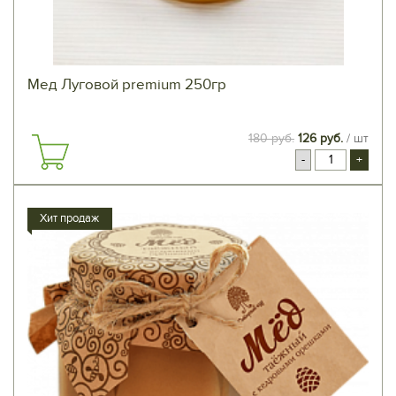
Мед Луговой premium 250гр
180 руб.
126 руб.
/ шт
-
+
Хит продаж