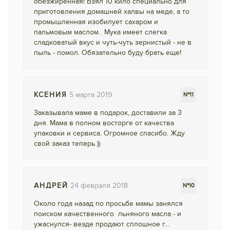
обезжиренная! Взял 10 кило специально для
приготовления домашней халвы на меде, а то
промышленная изобилует сахаром и
пальмовым маслом. Мука имеет слегка
сладковатый вкус и чуть-чуть зернистый - не в
пыль - помол. Обязательно буду брать еще!
КСЕНИЯ
5 марта 2019
№11
Заказывала маме в подарок, доставили за 3
дня. Мама в полном восторге от качества
упаковки и сервиса. Огромное спасибо. Жду
свой заказ теперь ))
АНДРЕЙ
24 февраля 2018
№10
Около года назад по просьбе мамы занялся
поиском качественного льняного масла - и
ужаснулся- везде продают сплошное г...