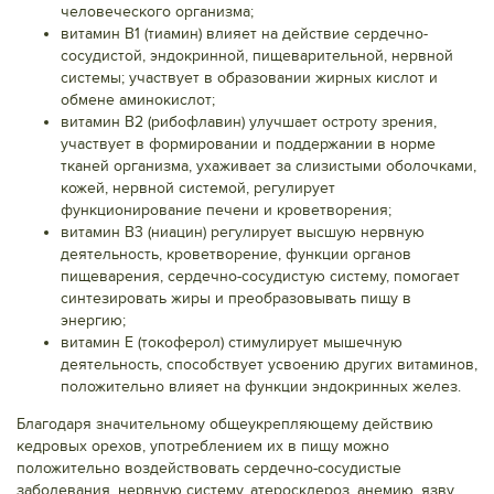
человеческого организма;
витамин В1 (тиамин) влияет на действие сердечно-
сосудистой, эндокринной, пищеварительной, нервной
системы; участвует в образовании жирных кислот и
обмене аминокислот;
витамин В2 (рибофлавин) улучшает остроту зрения,
участвует в формировании и поддержании в норме
тканей организма, ухаживает за слизистыми оболочками,
кожей, нервной системой, регулирует
функционирование печени и кроветворения;
витамин В3 (ниацин) регулирует высшую нервную
деятельность, кроветворение, функции органов
пищеварения, сердечно-сосудистую систему, помогает
синтезировать жиры и преобразовывать пищу в
энергию;
витамин Е (токоферол) стимулирует мышечную
деятельность, способствует усвоению других витаминов,
положительно влияет на функции эндокринных желез.
Благодаря значительному общеукрепляющему действию
кедровых орехов, употреблением их в пищу можно
положительно воздействовать сердечно-сосудистые
заболевания, нервную систему, атеросклероз, анемию, язву