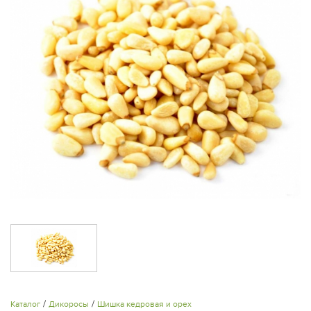
/
/
Каталог
Дикоросы
Шишка кедровая и орех