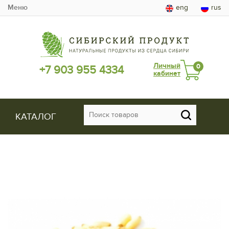
Меню
eng
rus
Личный
0
+7 903 955 4334
кабинет
КАТАЛОГ