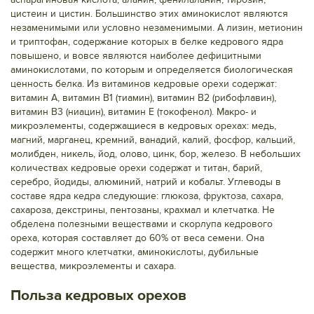
цистеин и цистин. Большинство этих аминокислот являются
незаменимыми или условно незаменимыми. А лизин, метионин
и триптофан, содержание которых в белке кедрового ядра
повышено, и вовсе являются наиболее дефицитными
аминокислотами, по которым и определяется биологическая
ценность белка. Из витаминов кедровые орехи содержат:
витамин А, витамин В1 (тиамин), витамин В2 (рибофлавин),
витамин В3 (ниацин), витамин Е (токофенол). Макро- и
микроэлементы, содержащиеся в кедровых орехах: медь,
магний, марганец, кремний, ванадий, калий, фосфор, кальций,
молибден, никель, йод, олово, цинк, бор, железо. В небольших
количествах кедровые орехи содержат и титан, барий,
серебро, йодиды, алюминий, натрий и кобальт. Углеводы в
составе ядра кедра следующие: глюкоза, фруктоза, сахара,
сахароза, декстрины, пентозаны, крахмал и клетчатка. Не
обделена полезными веществами и скорлупа кедрового
ореха, которая составляет до 60% от веса семени. Она
содержит много клетчатки, аминокислоты, дубильные
вещества, микроэлементы и сахара.
Польза кедровых орехов