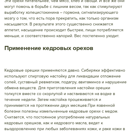
Эти орехи питательнее, чем мясо, хлеб и овощи. И всё же они
могут помочь в борьбе с лишним весом, так как стимулируют
выработку холецистокинина – гормона, сигнализирующего
мозгу о том, что есть пора прекратить, как только организм
насыщается. В результате этого существенно снижается
аппетит, насыщение происходит быстрее, пищи потребляется
меньше, и соответственно калорий. Вес постепенно уходит.
Применение кедровых орехов
Кедровые орешки применяются давно. Сибиряки эффективно
используют спиртовую настойку для ликвидации отложение
солей, суставный ревматизм, подагру, авитаминоз и нарушение
обмена веществ. Для приготовления настойки орешки
толкутся вместе со скорлупой и настаиваются на водке в
течение недели. Затем настойка процеживается и
принимается на протяжении двух месяцев.При язвенной
болезни полезны измельченные кедровые орехи с медом.
Считается, что постоянное употребление натуральных
кедровых орешков, как и кедрового масла, ведет к
выздоровлению при любых заболеваниях кожи, и раке кожи в