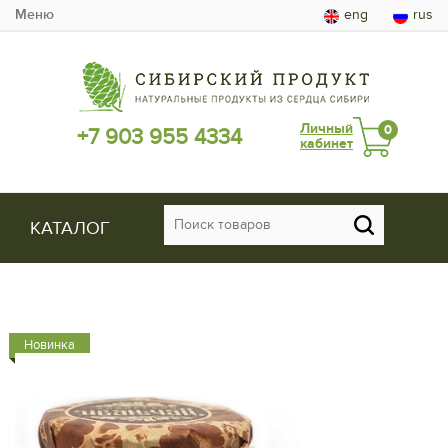
Меню
eng
rus
Личный
0
+7 903 955 4334
кабинет
КАТАЛОГ
Новинка