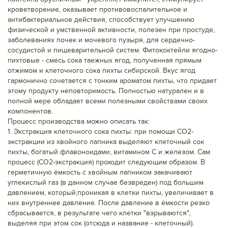
кроветворение, оказывает противовоспалительное и
антибактериальное действия, способствует улучшению
физической и умственной активности, полезен при простуде,
заболеваниях почек и мочевого пузыря, для сердечно-
сосудистой и пищеварительной систем. Фитококтейли ягодно-
пихтовые - смесь сока таежных ягод, полученная прямым
отжимом и клеточного сока пихты сибирской. Вкус ягод
гармонично сочетается с тонким ароматом пихты, что придает
этому продукту неповторимость. Полностью натурален и в
полной мере обладает всеми полезными свойствами своих
компонентов.
Процесс производства можно описать так:
1. Экстракция клеточного сока пихты: при помощи CO2-
экстракции из хвойного лапника выделяют клеточный сок
пихты, богатый флавоноидами, витамином С и железом. Сам
процесс (СО2-экстракция) проходит следующим образом. В
герметичную ёмкость с хвойным лапником закачивают
углекислый газ (в данном случае безвреден) под большим
давлением, который,проникая в клетки пихты, увеличивает в
них внутреннее давление. После давление в ёмкости резко
сбрасывается, в результате чего клетки "взрываются",
выделяя при этом сок (отсюда и название - клеточный).