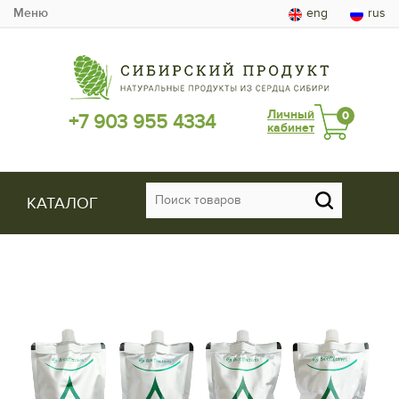
Меню
eng
rus
Личный
0
+7 903 955 4334
кабинет
КАТАЛОГ