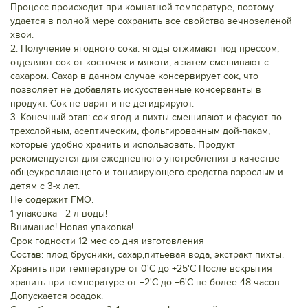
Процесс происходит при комнатной температуре, поэтому
удается в полной мере сохранить все свойства вечнозелёной
хвои.
2. Получение ягодного сока: ягоды отжимают под прессом,
отделяют сок от косточек и мякоти, а затем смешивают с
сахаром. Сахар в данном случае консервирует сок, что
позволяет не добавлять искусственные консерванты в
продукт. Сок не варят и не дегидрируют.
3. Конечный этап: сок ягод и пихты смешивают и фасуют по
трехслойным, асептическим, фольгированным дой-пакам,
которые удобно хранить и использовать. Продукт
рекомендуется для ежедневного употребления в качестве
общеукрепляющего и тонизирующего средства взрослым и
детям с 3-х лет.
Не содержит ГМО.
1 упаковка - 2 л воды!
Внимание! Новая упаковка!
Срок годности 12 мес со дня изготовления
Состав: плод брусники, сахар,питьевая вода, экстракт пихты.
Хранить при температуре от 0'C до +25'C После вскрытия
хранить при температуре от +2'C до +6'С не более 48 часов.
Допускается осадок.